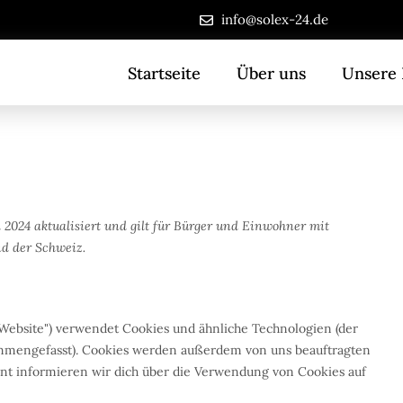
Consent
Consent
Consent
Consent
Consent
Consent
Consent
Consent
Marketin
info@solex-24.de
to
to
to
to
to
to
to
to
service
service
service
service
service
service
service
service
Startseite
Über uns
Unsere 
pagebuilder
woocommer
elementor
wordpress
google-
stripe
complianz
sonstiges
(various)
analytics
l 2024 aktualisiert und gilt für Bürger und Einwohner mit
d der Schweiz.
Website") verwendet Cookies und ähnliche Technologien (der
sammengefasst). Cookies werden außerdem von uns beauftragten
nt informieren wir dich über die Verwendung von Cookies auf